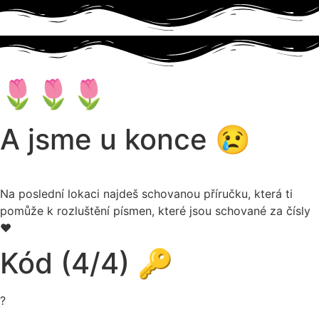
🌷🌷🌷
A jsme u konce 😢
Na poslední lokaci najdeš schovanou příručku, která ti
pomůže k rozluštění písmen, které jsou schované za čísly
❤️
Kód (4/4) 🔑
?