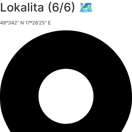
Lokalita (6/6) 🗺️
49°3’42“ N 17º28’25“ E