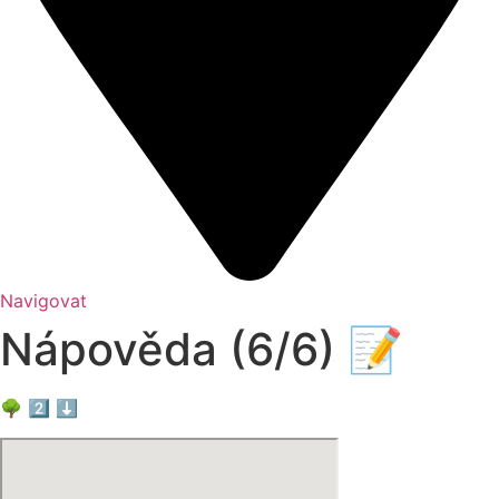
Navigovat
Nápověda (6/6) 📝
🌳 2️⃣ ⬇️